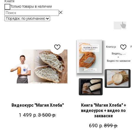
Книги
Только товары в наличии
Видеокурс "Магия Хлеба"
Книга "Магия Хлеба" +
видеоурок + видео по
р.
р.
1 499
3 500
закваске
р.
р.
690
899