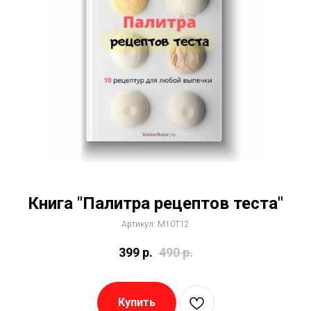
Книга "Палитра рецептов теста"
Артикул:
M10T12
399
р.
490
р.
Купить