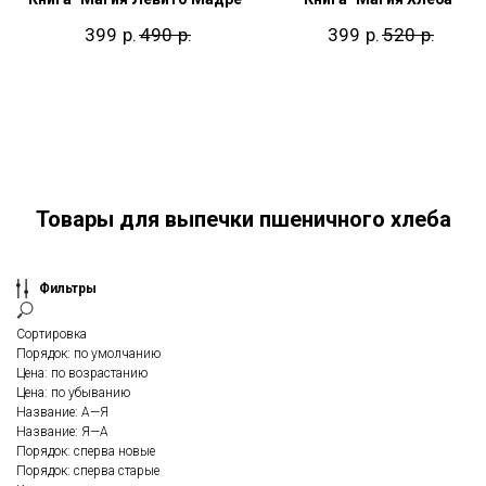
р.
р.
р.
р.
399
490
399
520
Товары для выпечки пшеничного хлеба
Фильтры
Сортировка
Порядок: по умолчанию
Цена: по возрастанию
Цена: по убыванию
Название: А—Я
Название: Я—А
Порядок: сперва новые
Порядок: сперва старые